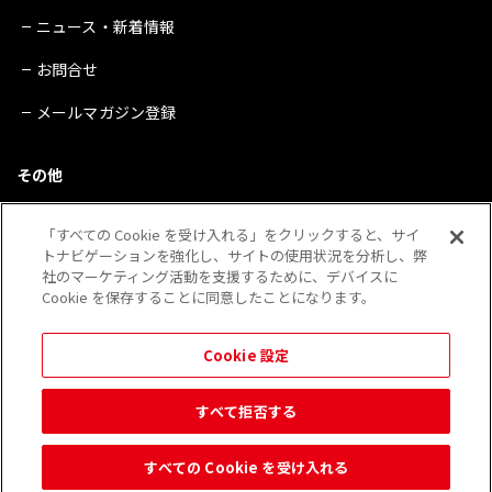
ニュース・新着情報
お問合せ
メールマガジン登録
その他
サイトマップ
「すべての Cookie を受け入れる」をクリックすると、サイ
トナビゲーションを強化し、サイトの使用状況を分析し、弊
プライバシーポリシー
社のマーケティング活動を支援するために、デバイスに
Cookie を保存することに同意したことになります。
会社概要
※QRコードは（株）デンソーウェーブの登録商標です。
Cookie 設定
その他、当Webサイトに記載されている企業・団体・製品・サービス等の表示は 各社の登録
商標であることがあります。
すべて拒否する
すべての Cookie を受け入れる
© 2026 Kobayashi Create Co.,Ltd.