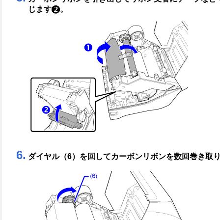
じます
。
6.
ダイヤル（6）を回してカーボンリボンを数回巻き取