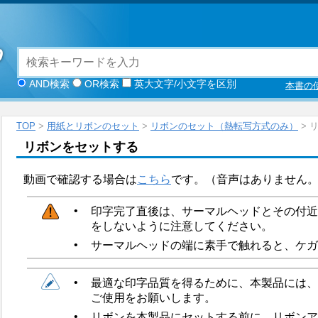
AND検索
OR検索
英大文字/小文字を区別
本書の
TOP
>
用紙とリボンのセット
>
リボンのセット（熱転写方式のみ）
> 
リボンをセットする
動画で確認する場合は
こちら
です。（音声はありません
•
印字完了直後は、サーマルヘッドとその付近
をしないように注意してください。
•
サーマルヘッドの端に素手で触れると、ケガ
•
最適な印字品質を得るために、本製品には、
ご使用をお願いします。
•
リボンを本製品にセットする前に、リボンア