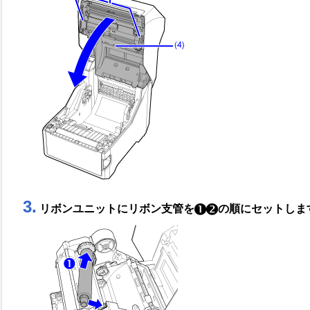
3.
リボンユニットにリボン支管を
の順にセットしま