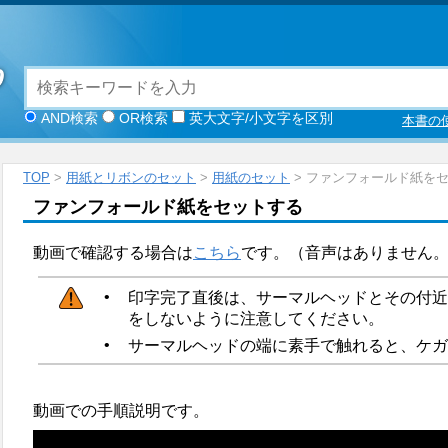
AND検索
OR検索
英大文字/小文字を区別
本書の
TOP
>
用紙とリボンのセット
>
用紙のセット
> ファンフォールド紙を
ファンフォールド紙をセットする
動画で確認する場合は
こちら
です。（音声はありません
•
印字完了直後は、サーマルヘッドとその付近
をしないように注意してください。
•
サーマルヘッドの端に素手で触れると、ケガ
動画での手順説明です。