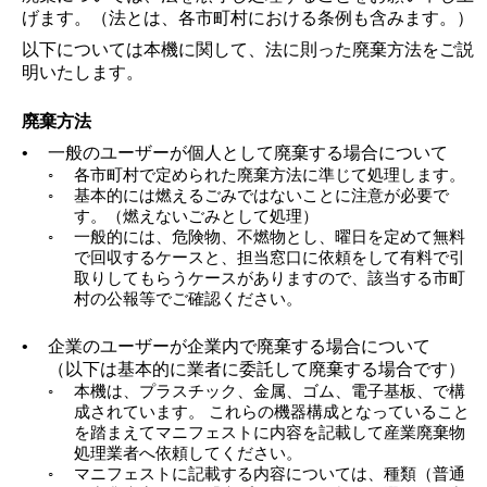
げます。（法とは、各市町村における条例も含みます。）
以下については本機に関して、法に則った廃棄方法をご説
明いたします。
廃棄方法
•
一般のユーザーが個人として廃棄する場合について
◦
各市町村で定められた廃棄方法に準じて処理します。
◦
基本的には燃えるごみではないことに注意が必要で
す。（燃えないごみとして処理）
◦
一般的には、危険物、不燃物とし、曜日を定めて無料
で回収するケースと、担当窓口に依頼をして有料で引
取りしてもらうケースがありますので、該当する市町
村の公報等でご確認ください。
•
企業のユーザーが企業内で廃棄する場合について
（以下は基本的に業者に委託して廃棄する場合です）
◦
本機は、プラスチック、金属、ゴム、電子基板、で構
成されています。 これらの機器構成となっていること
を踏まえてマニフェストに内容を記載して産業廃棄物
処理業者へ依頼してください。
◦
マニフェストに記載する内容については、種類（普通