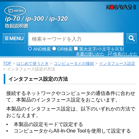
AND検索
OR検索
英大文字/小文字を区別
本書の使いかた
検索のしかた
TOP
>
はじめて使うとき
>
コンピュータとの接続
>
インタフェース設定
> インタフェース設定の方法
インタフェース設定の方法
接続するネットワークやコンピュータの通信条件に合わせ
て、本製品のインタフェース設定をおこないます。
本製品のインタフェース設定は、以下のいずれかの方法で
おこなえます。
•
本製品の設定モードで設定する
•
コンピュータからAll-In-One Toolを使用して設定する