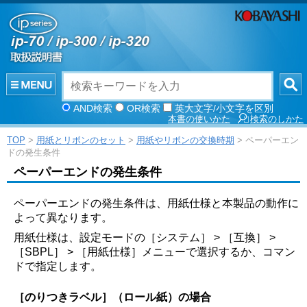
AND検索
OR検索
英大文字/小文字を区別
本書の使いかた
検索のしかた
TOP
>
用紙とリボンのセット
>
用紙やリボンの交換時期
> ペーパーエン
ドの発生条件
ペーパーエンドの発生条件
ペーパーエンドの発生条件は、用紙仕様と本製品の動作に
よって異なります。
用紙仕様は、設定モードの
［
システム
］
>
［
互換
］
>
［
SBPL
］
>
［
用紙仕様
］
メニューで選択するか、コマン
ドで指定します。
［
のりつきラベル
］
（ロール紙）の場合