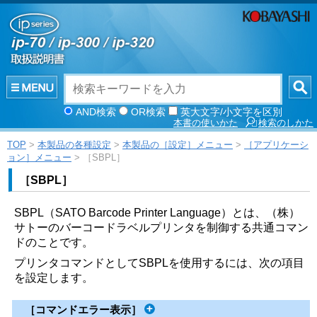
AND検索
OR検索
英大文字/小文字を区別
本書の使いかた
検索のしかた
TOP
>
本製品の各種設定
>
本製品の［設定］メニュー
>
［アプリケーシ
ョン］メニュー
> ［SBPL］
［
SBPL
］
SBPL（SATO Barcode Printer Language）とは、（株）
サトーのバーコードラベルプリンタを制御する共通コマン
ドのことです。
プリンタコマンドとしてSBPLを使用するには、次の項目
を設定します。
［
コマンドエラー表示
］