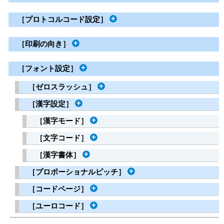
［
プロトコルコード設定
］
［
印刷の向き
］
［
フォント設定
］
［
ゼロスラッシュ
］
［
漢字設定
］
［
漢字モード
］
［
文字コード
］
［
漢字書体
］
［
プロポーショナルピッチ
］
［
コードページ
］
［
ユーロコード
］