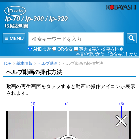
AND検索
OR検索
英大文字/小文字を区別
本書の使いかた
検索のしかた
TOP
>
基本情報
>
ヘルプ動画
> ヘルプ動画の操作方法
ヘルプ動画の操作方法
動画の再生画面をタップすると動画の操作アイコンが表示
されます。