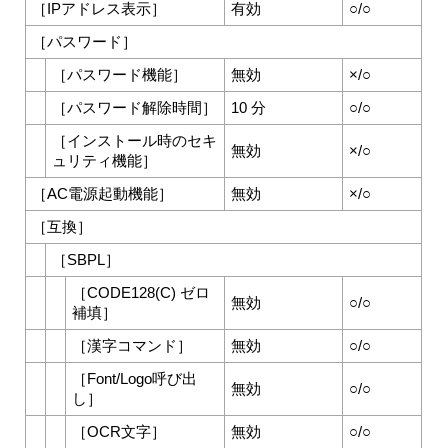
［
IPアドレス表示
］
有効
○/○
［
パスワード
］
［
パスワード機能
］
無効
×/○
［
パスワード解除時間
］
10 分
○/○
［
インストール時のセキ
無効
×/○
ュリティ機能
］
［
AC電源起動機能
］
無効
×/○
［
互換
］
［
SBPL
］
［
CODE128(C) ゼロ
無効
○/○
補填
］
［
漢字コマンド
］
無効
○/○
［
Font/Logo呼び出
無効
○/○
し
］
［
OCR文字
］
無効
○/○