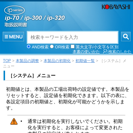
AND検索
OR検索
英大文字/小文字を区別
本書の使いかた
検索のしかた
TOP
>
本製品の調整
>
本製品の初期化
>
初期値一覧
> ［システム］メ
ニュー
［
システム
］
メニュー
初期値とは、本製品の工場出荷時の設定値です。本製品を
リセットすると、設定値を初期化できます。以下の表に、
各設定項目の初期値と、初期化が可能かどうかを示しま
す。
•
通常は初期化を実行しないでください。初期
化を実行すると、お客様によって変更された