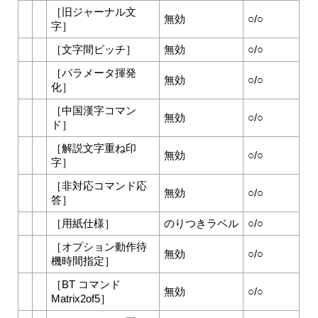
［
旧ジャーナル文
無効
○/○
字
］
［
文字間ピッチ
］
無効
○/○
［
パラメータ揮発
無効
○/○
化
］
［
中国漢字コマン
無効
○/○
ド
］
［
解説文字重ね印
無効
○/○
字
］
［
非対応コマンド応
無効
○/○
答
］
［
用紙仕様
］
のりつきラベル
○/○
［
オプション動作待
無効
○/○
機時間指定
］
［
BT コマンド
無効
○/○
Matrix2of5
］