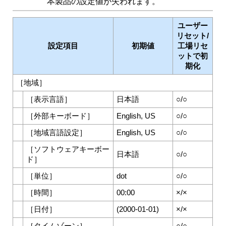
本製品の設定値が失われます。
ユーザー
リセット/
設定項目
初期値
工場リセ
ットで初
期化
［
地域
］
［
表示言語
］
日本語
○/○
［
外部キーボード
］
English, US
○/○
［
地域言語設定
］
English, US
○/○
［
ソフトウェアキーボー
日本語
○/○
ド
］
［
単位
］
dot
○/○
［
時間
］
00:00
×/×
［
日付
］
(2000-01-01)
×/×