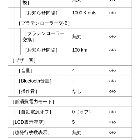
換
］
［
お知らせ間隔
］
1000 K cuts
○/○
［
プラテンローラー交換
］
［
プラテンローラー
無効
○/○
交換
］
［
お知らせ間隔
］
100 km
○/○
［
ブザー音
］
［
音量
］
4
○/○
［
Bluetooth音量
］
-
○/○
［
操作音
］
なし
○/○
［
低消費電力モード
］
［
自動電源オフ
］
0（オフ）
○/○
［
LCD表示濃度
］
5
×/○
［
総発行枚数表示
］
無効
○/○