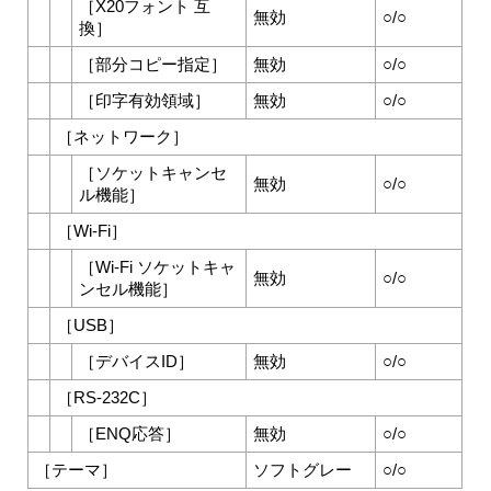
［
X20フォント 互
無効
○/○
換
］
［
部分コピー指定
］
無効
○/○
［
印字有効領域
］
無効
○/○
［
ネットワーク
］
［
ソケットキャンセ
無効
○/○
ル機能
］
［
Wi-Fi
］
［
Wi-Fi ソケットキャ
無効
○/○
ンセル機能
］
［
USB
］
［
デバイスID
］
無効
○/○
［
RS-232C
］
［
ENQ応答
］
無効
○/○
［
テーマ
］
ソフトグレー
○/○