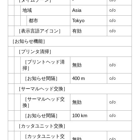
［
タイムゾーン
］
-
○/○
地域
Asia
○/○
都市
Tokyo
○/○
［
表示言語アイコン
］
有効
○/○
［
お知らせ機能
］
［
プリンタ清掃
］
［
プリントヘッド清
無効
○/○
掃
］
［
お知らせ間隔
］
400 m
○/○
［
サーマルヘッド交換
］
［
サーマルヘッド交
無効
○/○
換
］
［
お知らせ間隔
］
100 km
○/○
［
カッタユニット交換
］
［
カッタユニット交
無効
○/○