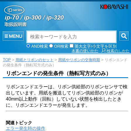
AND検索
OR検索
英大文字/小文字を区別
本書の使いかた
検索のしかた
TOP
>
用紙とリボンのセット
>
用紙やリボンの交換時期
> リボンエンド
の発生条件（熱転写方式のみ）
リボンエンドの発生条件（熱転写方式のみ）
リボンエンドエラーは、リボン供給部のリボンセンサで検
出しています。用紙を搬送してリボン供給部のリボンが
40mm以上動作（回転）していない状態を検出したとき
に、リボンエンドエラーが発生します。
関連トピック
エラー発生時の操作