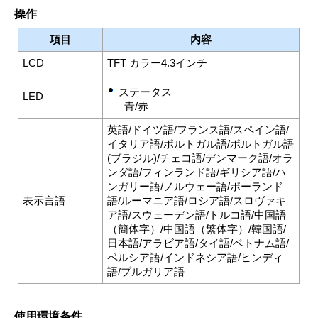
操作
項目
内容
LCD
TFT カラー4.3インチ
ステータス
LED
青/赤
英語/ドイツ語/フランス語/スペイン語/
イタリア語/ポルトガル語/ポルトガル語
(ブラジル)/チェコ語/デンマーク語/オラ
ンダ語/フィンランド語/ギリシア語/ハ
ンガリー語/ノルウェー語/ポーランド
表示言語
語/ルーマニア語/ロシア語/スロヴァキ
ア語/スウェーデン語/トルコ語/中国語
（簡体字）/中国語（繁体字）/韓国語/
日本語/アラビア語/タイ語/ベトナム語/
ペルシア語/インドネシア語/ヒンディ
語/ブルガリア語
使用環境条件