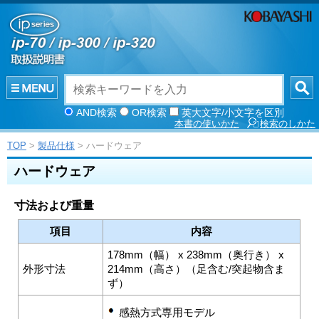
AND検索
OR検索
英大文字/小文字を区別
本書の使いかた
検索のしかた
TOP
>
製品仕様
> ハードウェア
ハードウェア
寸法および重量
項目
内容
178mm（幅） x 238mm（奥行き） x
外形寸法
214mm（高さ）（足含む/突起物含ま
ず）
感熱方式専用モデル