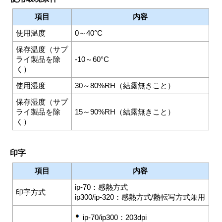
項目
内容
使用温度
0～40°C
保存温度（サプ
ライ製品を除
-10～60°C
く）
使用湿度
30～80%RH（結露無きこと）
保存湿度（サプ
ライ製品を除
15～90%RH（結露無きこと）
く）
印字
項目
内容
ip-70：感熱方式
印字方式
ip300/ip-320：感熱方式/熱転写方式兼用
ip-70/ip300：
203dpi