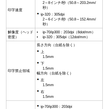
2～8インチ/秒（50.8～203.2mm/
秒）
印字速度
ip-320：
305dpi
2～6インチ/秒（50.8～152.4mm/
秒）
解像度（ヘッド
•
ip-70/ip300：
203dpi（8dot/mm）
密度）
•
ip-320：
305dpi（12dot/mm）
長さ方向（台紙を除く）
上
1.5mm
下
1.5mm
印字禁止領域
幅方向（台紙を除く）
左
1.5mm
右
1.5mm
ip-70/ip300：
203dpi