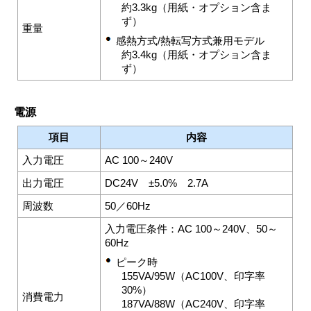
約3.3kg（用紙・オプション含ま
ず）
重量
感熱方式/熱転写方式兼用モデル
約3.4kg（用紙・オプション含ま
ず）
電源
項目
内容
入力電圧
AC 100～240V
出力電圧
DC24V ±5.0% 2.7A
周波数
50／60Hz
入力電圧条件：AC 100～240V、50～
60Hz
ピーク時
155VA/95W（AC100V、印字率
30%）
消費電力
187VA/88W（AC240V、印字率