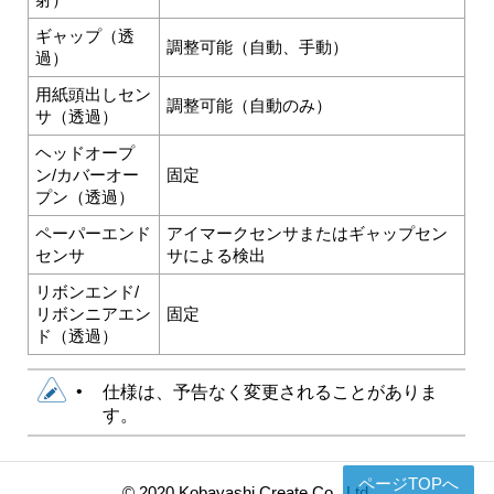
射）
ギャップ（透
調整可能（自動、手動）
過）
用紙頭出しセン
調整可能（自動のみ）
サ（透過）
ヘッドオープ
ン/カバーオー
固定
プン（透過）
ペーパーエンド
アイマークセンサまたはギャップセン
センサ
サによる検出
リボンエンド/
リボンニアエン
固定
ド（透過）
•
仕様は、予告なく変更されることがありま
す。
ページTOPへ
© 2020 Kobayashi Create Co., Ltd.