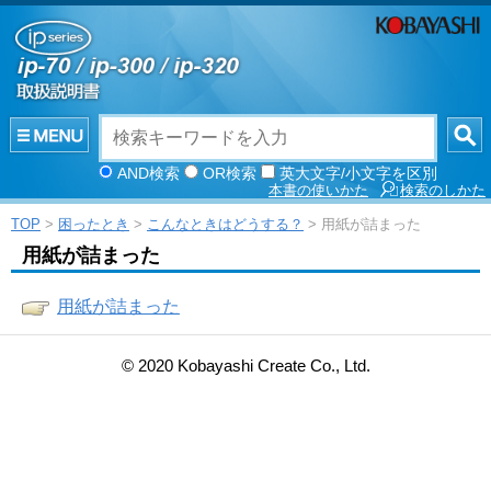
AND検索
OR検索
英大文字/小文字を区別
本書の使いかた
検索のしかた
TOP
>
困ったとき
>
こんなときはどうする？
> 用紙が詰まった
用紙が詰まった
用紙が詰まった
© 2020 Kobayashi Create Co., Ltd.