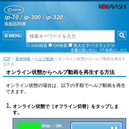
AND検索
OR検索
英大文字/小文字を区別
本書の使いかた
検索のしかた
TOP
>
基本情報
>
ヘルプ動画
> オンライン状態からヘルプ動画を再生す
る方法
オンライン状態からヘルプ動画を再生する方法
オンライン状態の場合は、以下の手順でヘルプ動画を再生
できます。
1.
オンライン状態で
［
オフライン切替
］
をタップしま
す。