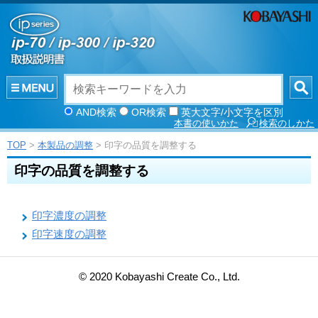
AND検索
OR検索
英大文字/小文字を区別
本書の使いかた
検索のしかた
TOP
>
本製品の調整
> 印字の品質を調整する
印字の品質を調整する
印字濃度の調整
印字速度の調整
© 2020 Kobayashi Create Co., Ltd.