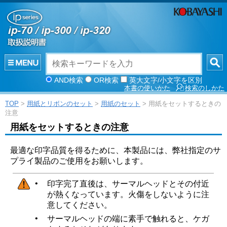
AND検索
OR検索
英大文字/小文字を区別
本書の使いかた
検索のしかた
TOP
>
用紙とリボンのセット
>
用紙のセット
> 用紙をセットするときの
注意
用紙をセットするときの注意
最適な印字品質を得るために、本製品には、弊社指定のサ
プライ製品のご使用をお願いします。
•
印字完了直後は、サーマルヘッドとその付近
が熱くなっています。火傷をしないように注
意してください。
•
サーマルヘッドの端に素手で触れると、ケガ