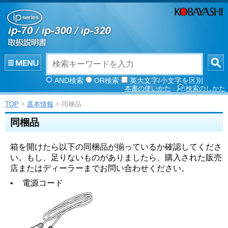
AND検索
OR検索
英大文字/小文字を区別
本書の使いかた
検索のしかた
TOP
>
基本情報
> 同梱品
同梱品
箱を開けたら以下の同梱品が揃っているか確認してくださ
い。もし、足りないものがありましたら、購入された販売
店またはディーラーまでお問い合わせください。
•
電源コード