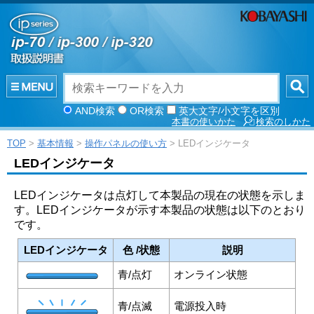
AND検索
OR検索
英大文字/小文字を区別
本書の使いかた
検索のしかた
TOP
>
基本情報
>
操作パネルの使い方
> LEDインジケータ
LEDインジケータ
LEDインジケータは点灯して本製品の現在の状態を示しま
す。LEDインジケータが示す本製品の状態は以下のとおり
です。
LEDインジケータ
色 /状態
説明
青/点灯
オンライン状態
青/点滅
電源投入時