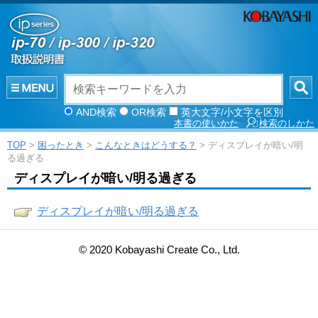
AND検索
OR検索
英大文字/小文字を区別
本書の使いかた
検索のしかた
TOP
>
困ったとき
>
こんなときはどうする？
> ディスプレイが暗い/明
る過ぎる
ディスプレイが暗い/明る過ぎる
ディスプレイが暗い/明る過ぎる
© 2020 Kobayashi Create Co., Ltd.