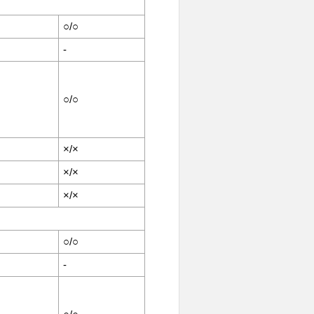
○/○
-
○/○
×/×
×/×
×/×
○/○
-