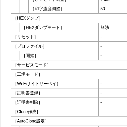
［
印字濃度調整
］
50
［
HEXダンプ
］
［
HEXダンプモード
］
無効
［
リセット
］
-
［
プロファイル
］
-
［
開始
］
-
［
サービスモード
］
［
工場モード
］
［
Wi-Fiサイトサーベイ
］
-
［
証明書登録
］
-
［
証明書削除
］
-
［
Clone作成
］
-
［
AutoClone設定
］