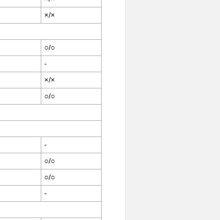
×/×
○/○
-
×/×
○/○
-
○/○
○/○
-