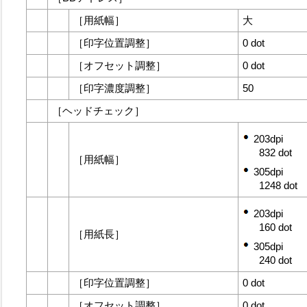
［
用紙幅
］
大
［
印字位置調整
］
0 dot
［
オフセット調整
］
0 dot
［
印字濃度調整
］
50
［
ヘッドチェック
］
203dpi
832 dot
［
用紙幅
］
305dpi
1248 dot
203dpi
160 dot
［
用紙長
］
305dpi
240 dot
［
印字位置調整
］
0 dot
［
オフセット調整
］
0 dot