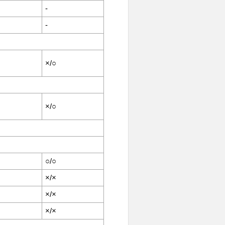
-
-
×/○
×/○
○/○
×/×
×/×
×/×