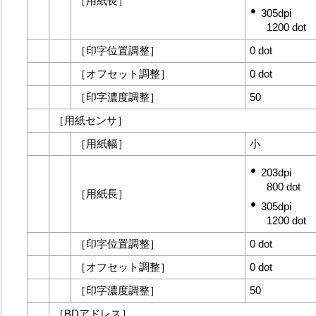
［
用紙長
］
305dpi
1200 dot
［
印字位置調整
］
0 dot
［
オフセット調整
］
0 dot
［
印字濃度調整
］
50
［
用紙センサ
］
［
用紙幅
］
小
203dpi
800 dot
［
用紙長
］
305dpi
1200 dot
［
印字位置調整
］
0 dot
［
オフセット調整
］
0 dot
［
印字濃度調整
］
50
［
BDアドレス
］