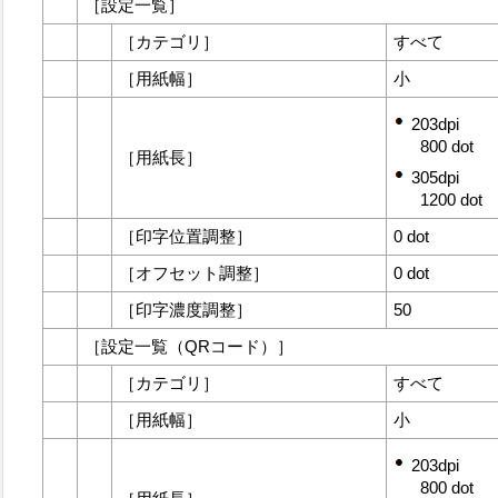
［
設定一覧
］
［
カテゴリ
］
すべて
［
用紙幅
］
小
203dpi
800 dot
［
用紙長
］
305dpi
1200 dot
［
印字位置調整
］
0 dot
［
オフセット調整
］
0 dot
［
印字濃度調整
］
50
［
設定一覧（QRコード）
］
［
カテゴリ
］
すべて
［
用紙幅
］
小
203dpi
800 dot