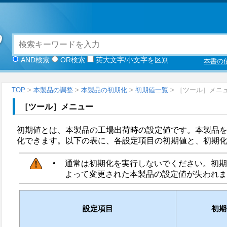
AND検索
OR検索
英大文字/小文字を区別
本書の
TOP
>
本製品の調整
>
本製品の初期化
>
初期値一覧
> ［ツール］メニ
［
ツール
］
メニュー
初期値とは、本製品の工場出荷時の設定値です。本製品
化できます。以下の表に、各設定項目の初期値と、初期
•
通常は初期化を実行しないでください。初期
よって変更された本製品の設定値が失われま
設定項目
初期