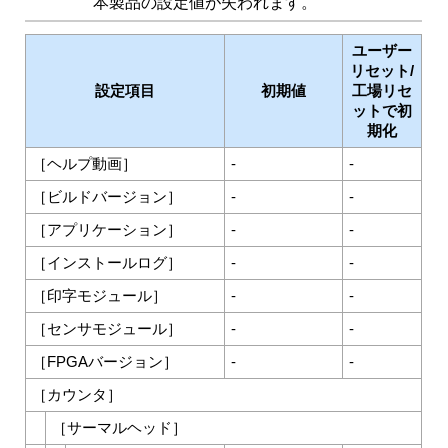
本製品の設定値が失われます。
ユーザー
リセット/
設定項目
初期値
工場リセ
ットで初
期化
［
ヘルプ動画
］
-
-
［
ビルドバージョン
］
-
-
［
アプリケーション
］
-
-
［
インストールログ
］
-
-
［
印字モジュール
］
-
-
［
センサモジュール
］
-
-
［
FPGAバージョン
］
-
-
［
カウンタ
］
［
サーマルヘッド
］