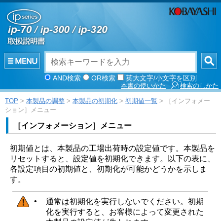
AND検索
OR検索
英大文字/小文字を区別
本書の使いかた
検索のしかた
TOP
>
本製品の調整
>
本製品の初期化
>
初期値一覧
> ［インフォメー
ション］メニュー
［
インフォメーション
］
メニュー
初期値とは、本製品の工場出荷時の設定値です。本製品を
リセットすると、設定値を初期化できます。以下の表に、
各設定項目の初期値と、初期化が可能かどうかを示しま
す。
•
通常は初期化を実行しないでください。初期
化を実行すると、お客様によって変更された