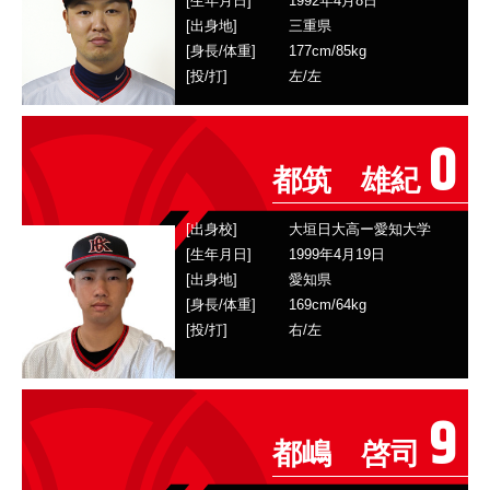
[生年月日]
1992年4月8日
[出身地]
三重県
[身長/体重]
177
cm/
85
kg
[投/打]
左
/
左
0
都筑 雄紀
[出身校]
大垣日大高ー愛知大学
[生年月日]
1999年4月19日
[出身地]
愛知県
[身長/体重]
169
cm/
64
kg
[投/打]
右
/
左
9
都嶋 啓司