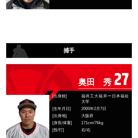
捕手
27
奥田 秀
[出身校]
福井工大福井ー日本福祉
大学
[生年月日]
2000年2月7日
[出身地]
大阪府
[身長/体重]
171
cm/
76
kg
[投/打]
右
/
右