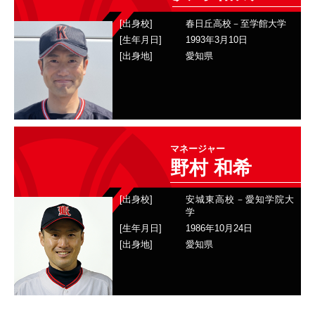
[出身校]
春日丘高校－至学館大学
[生年月日]
1993年3月10日
[出身地]
愛知県
XX
マネージャー
野村 和希
[出身校]
安城東高校－愛知学院大
学
[生年月日]
1986年10月24日
[出身地]
愛知県