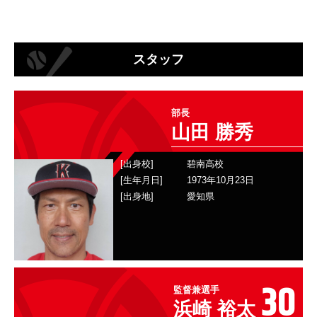
スタッフ
XX
部長
山田 勝秀
[出身校]
碧南高校
[生年月日]
1973年10月23日
[出身地]
愛知県
30
監督兼選手
浜崎 裕太