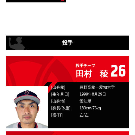
投手
26
投手チーフ
田村 稜
[出身校]
豊野高校ー愛知大学
[生年月日]
1999年8月29日
[出身地]
愛知県
[身長/体重]
183
cm/
76
kg
[投/打]
左
/
左