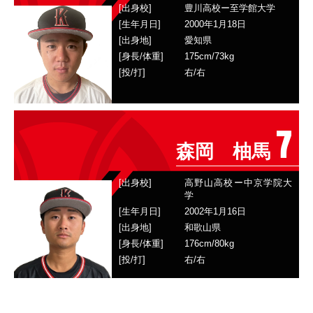
[出身校]
豊川高校ー至学館大学
[生年月日]
2000年1月18日
[出身地]
愛知県
[身長/体重]
175
cm/
73
kg
[投/打]
右
/
右
7
森岡 柚馬
[出身校]
高野山高校ー中京学院大
学
[生年月日]
2002年1月16日
[出身地]
和歌山県
[身長/体重]
176
cm/
80
kg
[投/打]
右
/
右