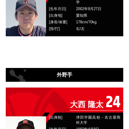
学
[生年月日]
2002年9月27日
[出身地]
愛知県
[身長/体重]
178
cm/
70
kg
[投/打]
右
/
左
外野手
24
大西 隆太
[出身校]
津田学園高校－名古屋商
科大学