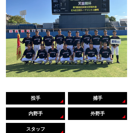
投手
捕手
内野手
外野手
スタッフ