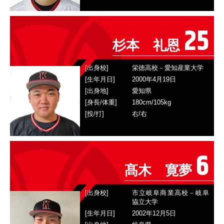
25
杉本 礼恩
[出身校]
栄徳高校－愛知産業大学
[生年月日]
2000年4月19日
[出身地]
愛知県
[身長/体重]
180
cm/
105
kg
[投/打]
右
/
右
6
髙木 寛夢
[出身校]
市立岐阜商業高校－岐阜
協立大学
[生年月日]
2002年12月5日