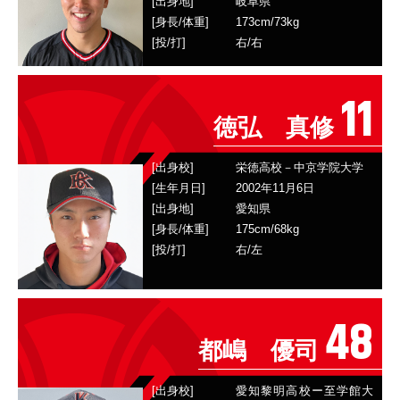
[出身地]
岐阜県
[身長/体重]
173
cm/
73
kg
[投/打]
右
/
右
11
徳弘 真修
[出身校]
栄徳高校－中京学院大学
[生年月日]
2002年11月6日
[出身地]
愛知県
[身長/体重]
175
cm/
68
kg
[投/打]
右
/
左
48
都嶋 優司
[出身校]
愛知黎明高校ー至学館大