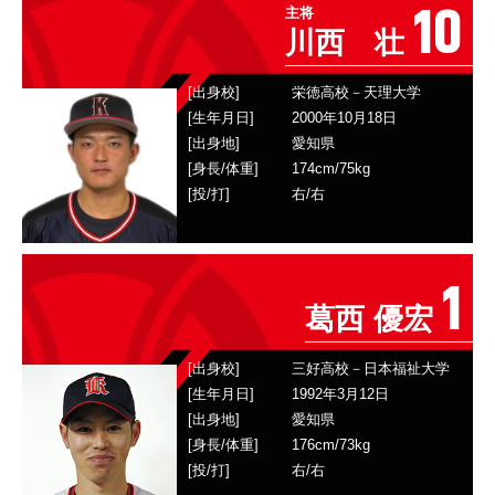
10
主将
川西 壮
[出身校]
栄徳高校－天理大学
[生年月日]
2000年10月18日
[出身地]
愛知県
[身長/体重]
174
cm/
75
kg
[投/打]
右
/
右
1
葛西 優宏
[出身校]
三好高校－日本福祉大学
[生年月日]
1992年3月12日
[出身地]
愛知県
[身長/体重]
176
cm/
73
kg
[投/打]
右
/
右