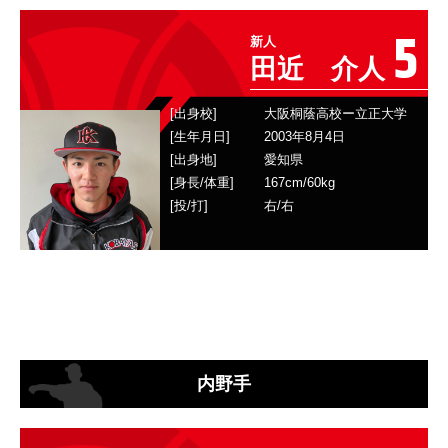
5
新人
田近 介人
[出身校]
大阪桐蔭高校ー立正大学
[生年月日]
2003年8月4日
[出身地]
愛知県
[身長/体重]
167
cm/
60
kg
[投/打]
右
/
右
内野手