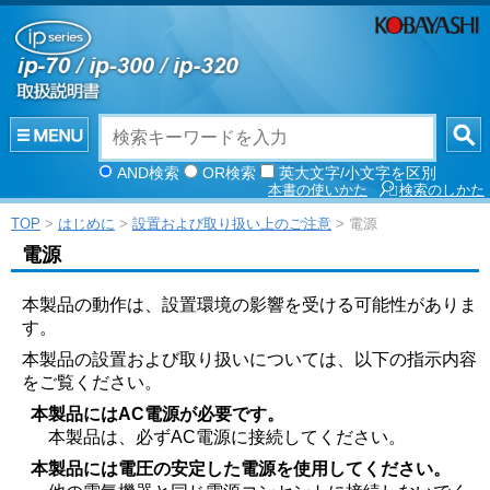
AND検索
OR検索
英大文字/小文字を区別
本書の使いかた
検索のしかた
TOP
>
はじめに
>
設置および取り扱い上のご注意
> 電源
電源
本製品の動作は、設置環境の影響を受ける可能性がありま
す。
本製品の設置および取り扱いについては、以下の指示内容
をご覧ください。
本製品にはAC電源が必要です。
本製品は、必ずAC電源に接続してください。
本製品には電圧の安定した電源を使用してください。