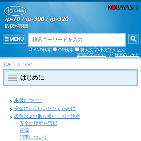
AND検索
OR検索
英大文字/小文字を区別
本書の使いかた
検索のしかた
TOP
> はじめに
はじめに
本書について
安全にお使いいただくために
設置および取り扱い上のご注意
安全な場所を選択
電源
印字について