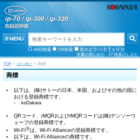
AND検索
OR検索
英大文字/小文字を区別
本書の使いかた
検索のしかた
TOP
>
はじめに
> 商標
商標
•
以下は、(株)サトーの日本、米国、およびその他の国に
おける登録商標です。
◦
koDakara
•
QRコード、rMQRおよびrMQRコードは(株)デンソーウ
ェーブの登録商標です。
Ⓡ
•
Wi-Fi
は、Wi-Fi Allianceの登録商標です。
•
以下は、Wi-Fi Allianceの商標です。