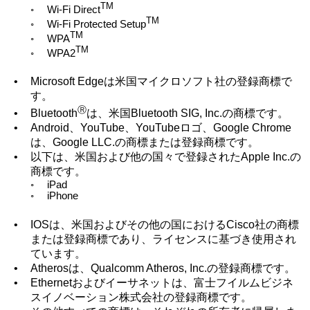
TM
Wi-Fi Direct
◦
TM
Wi-Fi Protected Setup
◦
TM
WPA
◦
TM
WPA2
◦
•
Microsoft Edgeは米国マイクロソフト社の登録商標で
す。
Ⓡ
•
Bluetooth
は、米国Bluetooth SIG, Inc.の商標です。
•
Android、YouTube、YouTubeロゴ、Google Chrome
は、Google LLC.の商標または登録商標です。
•
以下は、米国および他の国々で登録されたApple Inc.の
商標です。
◦
iPad
◦
iPhone
•
IOSは、米国およびその他の国におけるCisco社の商標
または登録商標であり、ライセンスに基づき使用され
ています。
•
Atherosは、Qualcomm Atheros, Inc.の登録商標です。
•
Ethernetおよびイーサネットは、富士フイルムビジネ
スイノベーション株式会社の登録商標です。