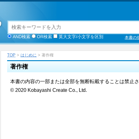
AND検索
OR検索
英大文字/小文字を区別
本書の
TOP
>
はじめに
> 著作権
著作権
本書の内容の一部または全部を無断転載することは禁止
©
2020 Kobayashi Create Co., Ltd.