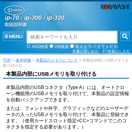
AND検索
OR検索
英大文字/小文字を区別
本書の使いかた
検索のしかた
TOP
>
基本情報
>
本製品のメモリについて
> 本製品内部にUSBメモリを
取り付ける
本製品内部にUSBメモリを取り付ける
本製品内部のUSBコネクタ（Type A）には、オートクロ
ーン機能用のUSBメモリを取り付けて、本製品の設定情報
を自動バックアップできます。
または、フォントや外字、グラフィックなどのユーザーデ
ータの入ったUSBメモリを取り付けて、本製品に登録でき
ます。（使用カードスロット指定<CC>コマンドでこのコ
ネクタを指定する必要があります。）