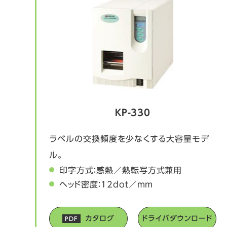
KP-330
ラベルの交換頻度を少なくする大容量モデ
ル。
印字方式：感熱／熱転写方式兼用
ヘッド密度：12dot／mm
カタログ
ドライバダウンロード
PDF