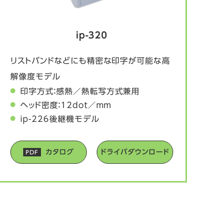
ip-320
リストバンドなどにも精密な印字が可能な高
解像度モデル
印字方式：感熱／熱転写方式兼用
ヘッド密度：12dot／mm
ip-226後継機モデル
カタログ
ドライバダウンロード
PDF