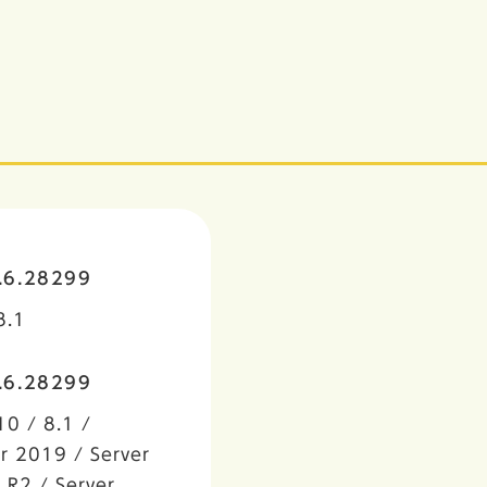
2.6.28299
8.1
2.6.28299
0 / 8.1 /
r 2019 / Server
 R2 / Server