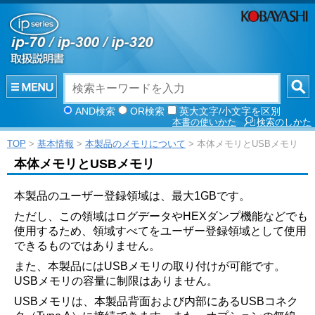
AND検索
OR検索
英大文字/小文字を区別
本書の使いかた
検索のしかた
TOP
>
基本情報
>
本製品のメモリについて
> 本体メモリとUSBメモリ
本体メモリとUSBメモリ
本製品のユーザー登録領域は、最大1GBです。
ただし、この領域はログデータやHEXダンプ機能などでも
使用するため、領域すべてをユーザー登録領域として使用
できるものではありません。
また、本製品にはUSBメモリの取り付けが可能です。
USBメモリの容量に制限はありません。
USBメモリは、本製品背面および内部にあるUSBコネク