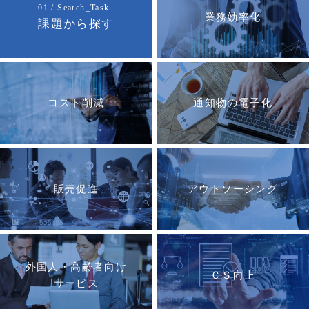
01 / Search_Task
業務効率化
課題から探す
コスト削減
通知物の電子化
販売促進
アウトソーシング
外国人・高齢者向け
ＣＳ向上
サービス