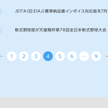
ＪＥＩＴＡ（旧:ＥＩＡＪ）標準納品書インボイス対応版を７
軟式野球部が天皇賜杯第78回全日本軟式野球大会
1
2
3
4
5
6
…
9