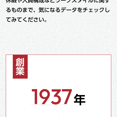
休暇や人員構成などワークスタイルに関す
福利厚生・教育・表彰
るものまで、気になるデータをチェックし
採用情報を知る
てみてください。
オフィスと工場
採用情報
よくある質問
創業
1937
年