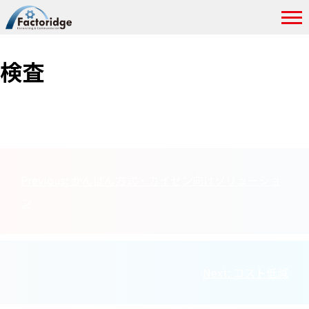
検査
投
Previous:
かんばん方式・カイゼン向けソリューショ
稿
ン
ナ
ビ
Next:
コスト低減
ゲ