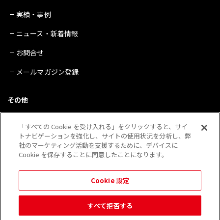
実績・事例
ニュース・新着情報
お問合せ
メールマガジン登録
その他
サイトマップ
「すべての Cookie を受け入れる」をクリックすると、サイ
トナビゲーションを強化し、サイトの使用状況を分析し、弊
プライバシーポリシー
社のマーケティング活動を支援するために、デバイスに
Cookie を保存することに同意したことになります。
会社概要
※QRコードは（株）デンソーウェーブの登録商標です。
Cookie 設定
その他、当Webサイトに記載されている企業・団体・製品・サービス等の表示は 各社の登録
商標であることがあります。
すべて拒否する