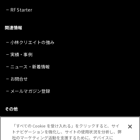
RF Starter
関連情報
小林クリエイトの強み
実績・事例
ニュース・新着情報
お問合せ
メールマガジン登録
その他
サイトマップ
「すべての Cookie を受け入れる」をクリックすると、サイ
トナビゲーションを強化し、サイトの使用状況を分析し、弊
プライバシーポリシー
社のマーケティング活動を支援するために、デバイスに