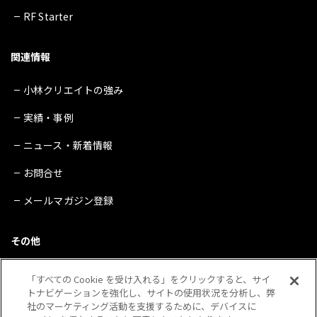
RF Starter
関連情報
小林クリエイトの強み
実績・事例
ニュース・新着情報
お問合せ
メールマガジン登録
その他
サイトマップ
「すべての Cookie を受け入れる」をクリックすると、サイ
トナビゲーションを強化し、サイトの使用状況を分析し、弊
プライバシーポリシー
社のマーケティング活動を支援するために、デバイスに