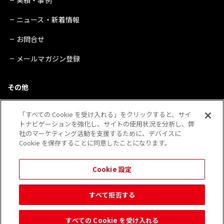
ニュース・新着情報
お問合せ
メールマガジン登録
その他
サイトマップ
「すべての Cookie を受け入れる」をクリックすると、サイ
トナビゲーションを強化し、サイトの使用状況を分析し、弊
プライバシーポリシー
社のマーケティング活動を支援するために、デバイスに
Cookie を保存することに同意したことになります。
会社概要
※QRコードは（株）デンソーウェーブの登録商標です。
Cookie 設定
その他、当Webサイトに記載されている企業・団体・製品・サービス等の表示は 各社の登録
商標であることがあります。
すべて拒否する
すべての Cookie を受け入れる
© 2026 Kobayashi Create Co.,Ltd.