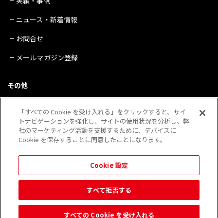
実績・事例
ニュース・新着情報
お問合せ
メールマガジン登録
その他
サイトマップ
「すべての Cookie を受け入れる」をクリックすると、サイ
トナビゲーションを強化し、サイトの使用状況を分析し、弊
プライバシーポリシー
社のマーケティング活動を支援するために、デバイスに
Cookie を保存することに同意したことになります。
会社概要
※QRコードは（株）デンソーウェーブの登録商標です。
Cookie 設定
その他、当Webサイトに記載されている企業・団体・製品・サービス等の表示は 各社の登録
商標であることがあります。
すべて拒否する
すべての Cookie を受け入れる
© 2026 Kobayashi Create Co.,Ltd.