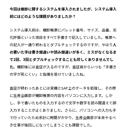
――今回は棚卸に関するシステムを導入されましたが、システム導入
前にはどのような課題がありましたか？
システム導入前は、棚卸帳票にパレット番号、サイズ、品番、劣
化評価といった項目をすべて手書きで記入していました。帳票へ
の記入が一通り終わるとダブルチェックするのですが、やはり
人
の書いた字は書き間違いや読み間違いが多く、ミスがなくなるま
で2回、3回とダブルチェックすることも珍しくありませんでし
た。
棚卸後には査証が入るのですが、査証員からいつも「手書き
の字が見にくい」と指摘を受けていましたね。
査証が終わったあとには実棚とSAP上のデータを処理し、その際
に生産企画部が棚卸帳票の内容をパソコンに入力します。しか
し、手で書いたものを入力するので文字や数字を読み間違えて誤
入力することがよくありました。さらに、パソコンへの入力も手
で行っていたため余計に時間がかかり、生産企画部が本来やるべ
き仕事が後回しになってしまうことも課題でした。