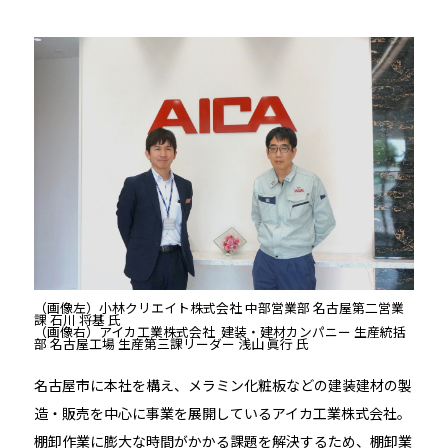
（画像左）小林クリエイト株式会社 中部営業部 名古屋第二営業
課 石川 将基 氏
（画像右）アイカ工業株式会社 建装・建材カンパニー 生産統括
部 名古屋工場 生産第三課リーダー 浅山 眞行 氏
名古屋市に本社を構え、メラミン化粧板などの建装建材の製
造・販売を中心に事業を展開しているアイカ工業株式会社。
棚卸作業に膨大な時間がかかる課題を解決するため、棚卸業