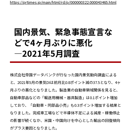
https://prtimes.jp/main/html/rd/p/000000322.000043465.html
国内景気、緊急事態宣言な
どで4ヶ月ぶりに悪化
―2021年5月調査
株式会社帝国データバンクが行なった国内景気動向調査による
と、2021年5月の景気DIは前月比0.8ポイント減の37.5となり、4ヶ
月ぶりの悪化となりました。製造業の自動車領域関係を見ると、
自動車部品などの「輸送用機械・器具製造」は0.1ポイント増加
しており、「自動車・同部品小売」も0.3ポイント増加する結果と
なりました。完成車工場などで半導体不足による減産・稼働停止
の影響が続くなか、米国・中国向けを中心とした輸出の回復傾向
がプラス要因となりました。