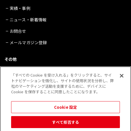
実績・事例
ニュース・新着情報
お問合せ
メールマガジン登録
その他
サイトマップ
「すべての Cookie を受け入れる」をクリックすると、サイ
トナビゲーションを強化し、サイトの使用状況を分析し、弊
プライバシーポリシー
社のマーケティング活動を支援するために、デバイスに
Cookie を保存することに同意したことになります。
会社概要
※QRコードは（株）デンソーウェーブの登録商標です。
Cookie 設定
その他、当Webサイトに記載されている企業・団体・製品・サービス等の表示は 各社の登録
商標であることがあります。
すべて拒否する