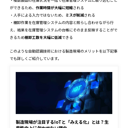
・複数製品の在庫状況を一括で在庫管理システムに取り込むこと
ができるため、
作業時間が大幅に短縮
される
・人手による入力ではないため、
ミスが削減
される
・棚卸作業を在庫管理システムの内容と照らし合わせながら行
え、結果を在庫管理システムの台帳にそのまま反映することがで
きるため
棚卸工数を大幅に低減
できる
このような自動認識技術における製造現場のメリットを以下記事
でも詳しくご紹介しています。
製造現場が注目するIoTと「みえる化」とは？生
産性向上に欠かせない理由