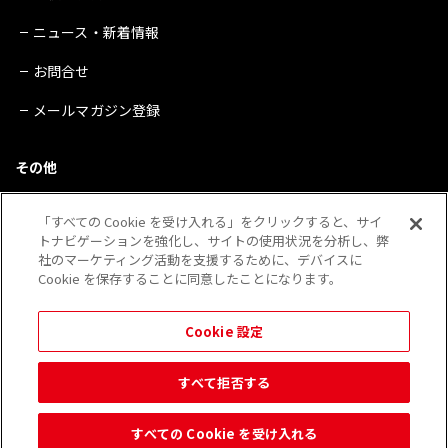
ニュース・新着情報
お問合せ
メールマガジン登録
その他
サイトマップ
「すべての Cookie を受け入れる」をクリックすると、サイ
トナビゲーションを強化し、サイトの使用状況を分析し、弊
プライバシーポリシー
社のマーケティング活動を支援するために、デバイスに
Cookie を保存することに同意したことになります。
会社概要
※QRコードは（株）デンソーウェーブの登録商標です。
Cookie 設定
その他、当Webサイトに記載されている企業・団体・製品・サービス等の表示は 各社の登録
商標であることがあります。
すべて拒否する
すべての Cookie を受け入れる
© 2026 Kobayashi Create Co.,Ltd.