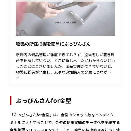
物品の所在把握を簡単にぶっぴんさん
現場内の備品管理が徹底できておらず、担当者しか置き場
所を把握していない、どこに貸し出したかわからないとい
ったことはございませんか。備品管理ができていないと、
頻繁に紛失が発生し、ムダな追加購入の発生につながりま
す。
ぶっぴんさんは、RFタグや二次元コードを備品に取り付
けることで、所在把握をラクにします。面倒な管理業務か
ら解放され、ムダな備品購入コストを削減することができ
ぶっぴんさんfor金型
ます。
「ぶっぴんさんfor金型」は、金型のショット数をハンディター
ミナルに入力することで、
金型の使用実績のデータ化を実現する
金型管理ソリューション
です。また、金型の持出時や返却時に使