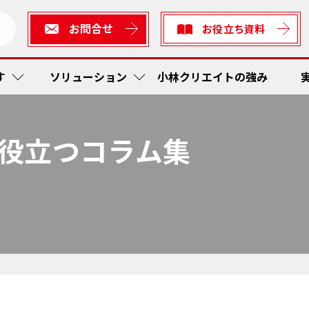
お問合せ
お役立ち資料
す
ソリューション
小林クリエイトの強み
役立つコラム集
短縮・社内在庫品低減
ューション
生産
作業工
RFI
かんば
ス防止
ィアソリューション
検査
予防保
在庫管
トレー
着・出発管理システム
短縮
かんば
RF Sta
作業工
ティ
工程内
現場改