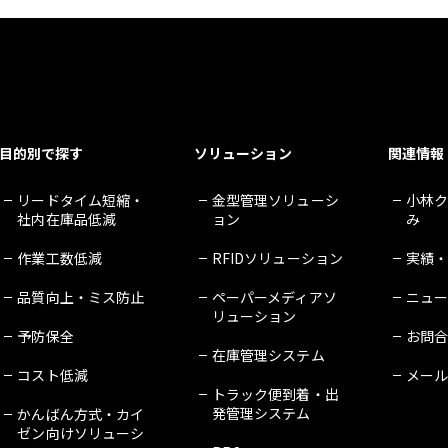
目的別で探す
ソリューション
関連情報
リードタイム短縮・
金型管理ソリューシ
小林
社内在庫品低減
ョン
み
作業工数低減
RFIDソリューション
実績
品質向上・ミス防止
ペーパーメディアソ
ニュ
リューション
予防保全
お問
在庫管理システム
コスト低減
メー
トラック便到着・出
発管理システム
かんばん方式・カイ
ゼン向けソリューシ