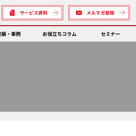
サービス資料
メルマガ登録
実績・事例
お役立ちコラム
セミナー
数低減
Dソリューション
ん方式・カイゼン
全
理システム
サビリティ
ん方式・カイゼン向けソリューション
rter
数低減
の車両との連携・輸送資材管理
善ネタ・アイデア