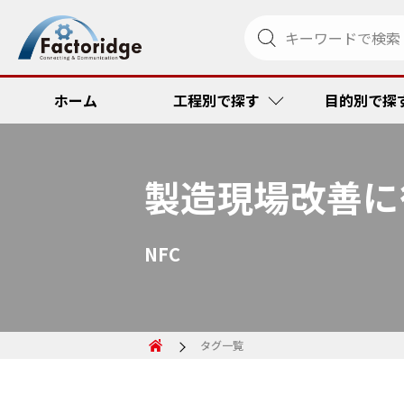
ホーム
工程別で探す
目的別で探
製造現場改善に
調達・発注
リードタイム
金型管理ソリ
RFID
NFC
受注・出荷
品質向上・ミ
ペーパーメデ
コスト低減
その他
コスト低減
トラック便到
リードタイム
タグ一覧
トレーサビリ
品質向上