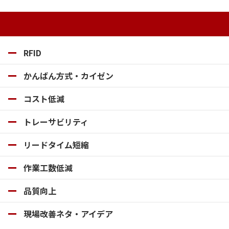
ビ
ゲ
RFID
ー
かんばん方式・カイゼン
シ
コスト低減
ョ
トレーサビリティ
ン
リードタイム短縮
作業工数低減
品質向上
現場改善ネタ・アイデア