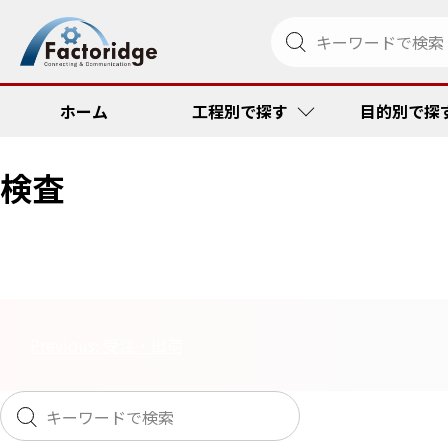
ホーム
工程別で探す
目的別で探
検査
調達・発注
リードタイム
金型管理ソリ
RFID
受注・出荷
品質向上・ミ
ペーパーメデ
コスト低減
投
Previous:
受注・出荷
その他
コスト低減
トラック便到
リードタイム
稿
ナ
トレーサビリ
品質向上