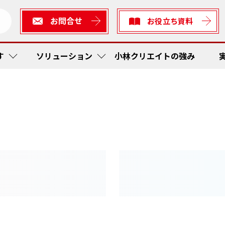
お問合せ
お役立ち資料
す
ソリューション
小林クリエイトの強み
短縮・社内在庫品低減
ューション
生産
作業工
RFI
かんば
ス防止
ィアソリューション
検査
予防保
在庫管
トレー
着・出発管理システム
短縮
かんば
RF Sta
作業工
ティ
工程内
現場改