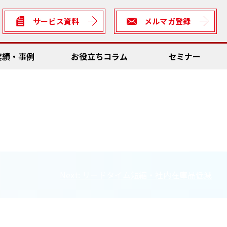
サービス資料
メルマガ登録
実績・事例
お役立ちコラム
セミナー
数低減
Dソリューション
ん方式・カイゼン
全
理システム
サビリティ
Next:
リードタイム短縮・社内在庫品低減
ん方式・カイゼン向けソリューション
rter
数低減
の車両との連携・輸送資材管理
善ネタ・アイデア