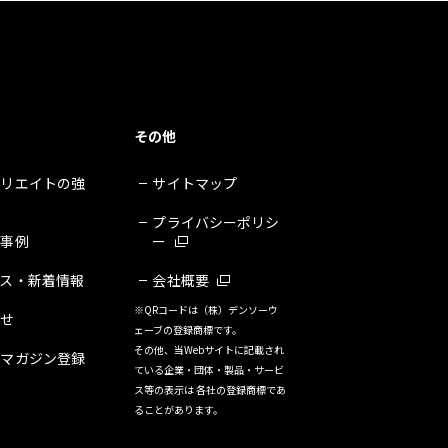
その他
クリエイトの強
サイトマップ
プライバシーポリシ
・事例
ー
ース・新着情報
会社概要
※QRコードは（株）デンソーウ
合せ
ェーブの登録商標です。
その他、当Webサイトに記載され
ルマガジン登録
ている企業・団体・製品・サービ
ス等の表示は 各社の登録商標であ
ることがあります。