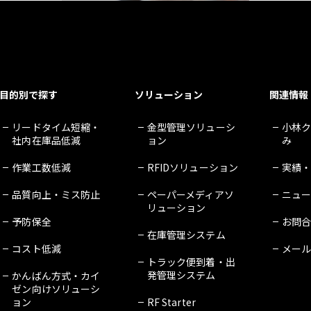
目的別で探す
ソリューション
関連情報
リードタイム短縮・
金型管理ソリューシ
小林
社内在庫品低減
ョン
み
作業工数低減
RFIDソリューション
実績
品質向上・ミス防止
ペーパーメディアソ
ニュ
リューション
予防保全
お問
在庫管理システム
コスト低減
メー
トラック便到着・出
発管理システム
かんばん方式・カイ
ゼン向けソリューシ
ョン
RF Starter