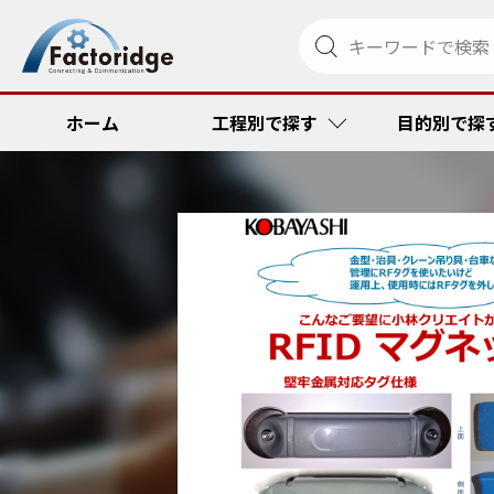
ホーム
工程別で探す
目的別で探
調達・発注
リードタイム
金型管理ソリ
RFID
受注・出荷
品質向上・ミ
ペーパーメデ
コスト低減
その他
コスト低減
トラック便到
リードタイム
トレーサビリ
品質向上