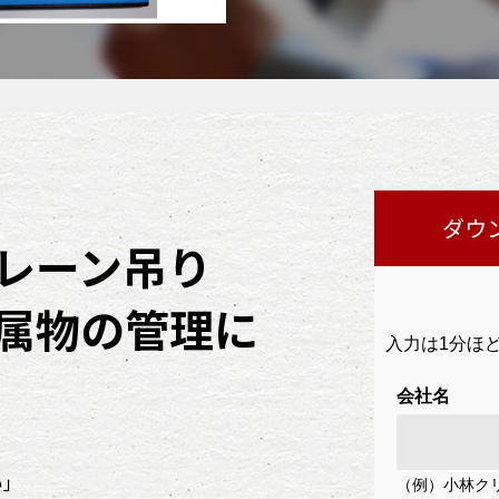
ダウ
レーン吊り
属物の管理に
い」