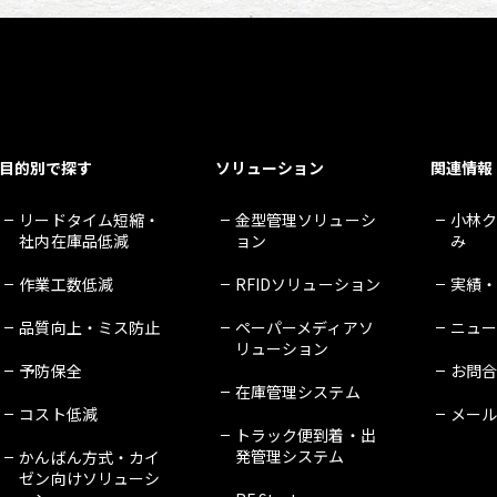
目的別で探す
ソリューション
関連情報
リードタイム短縮・
金型管理ソリューシ
小林
社内在庫品低減
ョン
み
作業工数低減
RFIDソリューション
実績
品質向上・ミス防止
ペーパーメディアソ
ニュ
リューション
予防保全
お問
在庫管理システム
コスト低減
メー
トラック便到着・出
発管理システム
かんばん方式・カイ
ゼン向けソリューシ