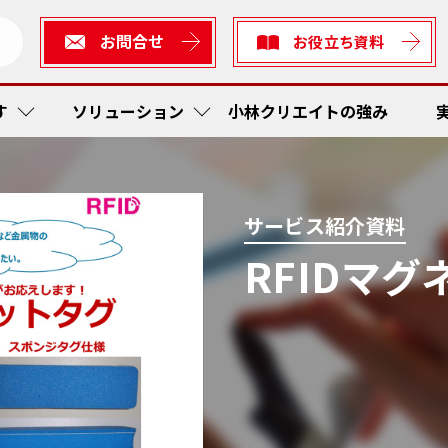
お問合せ
お役立ち資料
す
ソリューション
小林クリエイトの強み
短縮・社内在庫品低減
ューション
生産
作業工
RFI
かんば
サービス紹介資料
RFIDマ
ス防止
ィアソリューション
検査
予防保
在庫管
トレー
着・出発管理システム
短縮
かんば
RF Sta
作業工
ティ
工程内
現場改