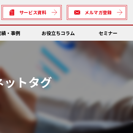
サービス資料
メルマガ登録
実績・事例
お役立ちコラム
セミナー
数低減
Dソリューション
ん方式・カイゼン
グネットタグ
全
理システム
サビリティ
ん方式・カイゼン向けソリューション
rter
数低減
の車両との連携・輸送資材管理
善ネタ・アイデア