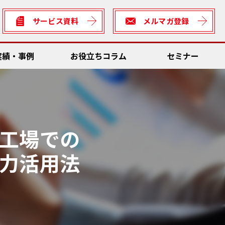
サービス資料
メルマガ登録
実績・事例
お役立ちコラム
セミナー
数低減
Dソリューション
ん方式・カイゼン
工場での
全
理システム
サビリティ
力活用法
ん方式・カイゼン向けソリューション
rter
数低減
の車両との連携・輸送資材管理
善ネタ・アイデア