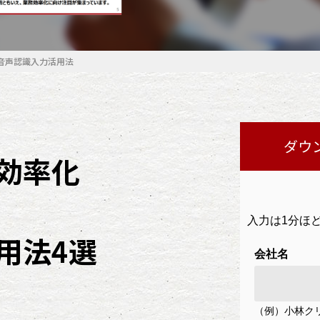
音声認識入力活用法
ダウ
効率化
用法4選