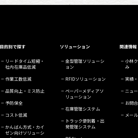
目的別で探す
ソリューション
関連情報
リードタイム短縮・
金型管理ソリューシ
小林
社内在庫品低減
ョン
み
作業工数低減
RFIDソリューション
実績
品質向上・ミス防止
ペーパーメディアソ
ニュ
リューション
予防保全
お問
在庫管理システム
コスト低減
メー
トラック便到着・出
発管理システム
かんばん方式・カイ
ゼン向けソリューシ