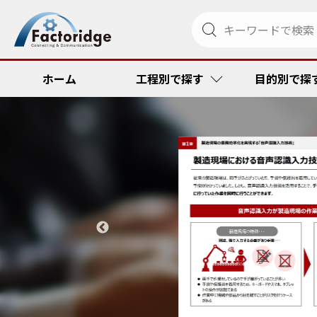
ホーム
工程別で探す
目的別で探
調達・発注
リードタイム
金型管理ソリ
RFID
受注・出荷
品質向上・ミ
ペーパーメデ
コスト低減
その他
コスト低減
トラック便到
リードタイム
トレーサビリ
品質向上