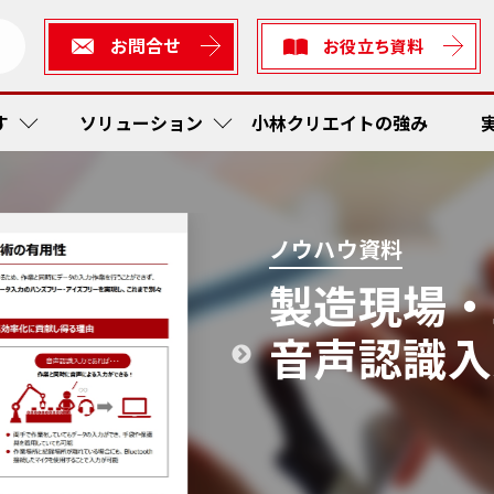
お問合せ
お役立ち資料
す
ソリューション
小林クリエイトの強み
短縮・社内在庫品低減
ューション
生産
作業工
RFI
かんば
ノウハウ資料
製造現場・
ス防止
ィアソリューション
検査
予防保
在庫管
トレー
音声認識入
着・出発管理システム
短縮
かんば
RF Sta
作業工
ティ
工程内
現場改