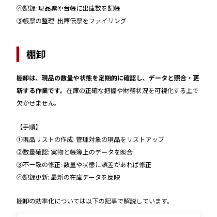
④記録: 現品票や台帳に出庫数を記帳
⑤帳票の整理: 出庫伝票をファイリング
棚卸
棚卸は、現品の数量や状態を定期的に確認し、データと照合・更
新する作業です。
在庫の正確な把握や財務状況を可視化する上で
欠かせません。
【手順】
①現品リストの作成: 管理対象の現品をリストアップ
②数量確認: 実物と帳簿上のデータを照合
③不一致の修正: 数量や状態に誤差があれば修正
④記録更新: 最新の在庫データを反映
棚卸の効率化については以下の記事で解説しています。