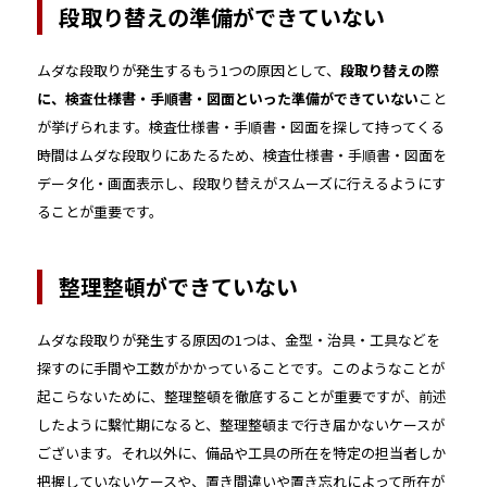
段取り替えの準備ができていない
ムダな段取りが発生するもう1つの原因として、
段取り替えの際
に、検査仕様書・手順書・図面といった準備ができていない
こと
が挙げられます。検査仕様書・手順書・図面を探して持ってくる
時間はムダな段取りにあたるため、検査仕様書・手順書・図面を
データ化・画面表示し、段取り替えがスムーズに行えるようにす
ることが重要です。
整理整頓ができていない
ムダな段取りが発生する原因の1つは、金型・治具・工具などを
探すのに手間や工数がかかっていることです。このようなことが
起こらないために、整理整頓を徹底することが重要ですが、前述
したように繫忙期になると、整理整頓まで行き届かないケースが
ございます。それ以外に、備品や工具の所在を特定の担当者しか
把握していないケースや、置き間違いや置き忘れによって所在が