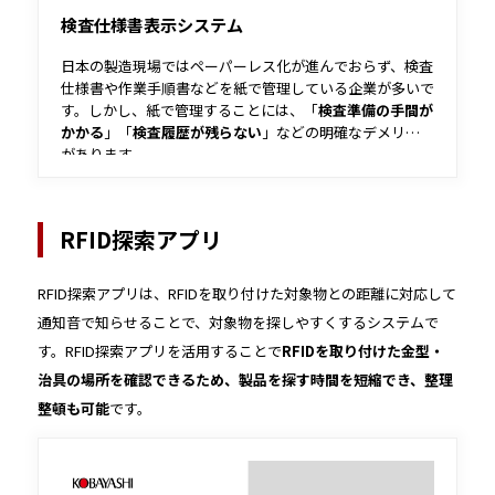
検査仕様書表示システム
日本の製造現場ではペーパーレス化が進んでおらず、検査
仕様書や作業手順書などを紙で管理している企業が多いで
す。しかし、紙で管理することには、「
検査準備の手間が
かかる
」「
検査履歴が残らない
」などの明確なデメリット
があります。
本書では、仕様書のペーパーレス化により
検査・管理の手
間削減
と
検査履歴の蓄積
が実現できる検査仕様書表示シス
テムの機能や特徴・強みなどをご紹介しております。
RFID探索アプリ
こんな方におすすめ
RFID探索アプリは、RFIDを取り付けた対象物との距離に対応して
検査の度に仕様書を探すのが面倒だと感じている方
通知音で知らせることで、対象物を探しやすくするシステムで
検査仕様書や作業手順書などのペーパレス化に興味が
す。RFID探索アプリを活用することで
RFIDを取り付けた金型・
ある方
治具の場所を確認できるため、製品を探す時間を短縮でき、整理
情報の更新やメンテナンスが大変だと感じている方
整頓も可能
です。