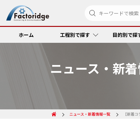
ホーム
工程別で探す
目的別で探
ニュース・新着
調達・発注
リードタイム
金型管理ソリ
RFID
受注・出荷
品質向上・ミ
ペーパーメデ
コスト低減
その他
コスト低減
トラック便到
リードタイム
ニュース・新着情報一覧
【新着コ
トレーサビリ
品質向上