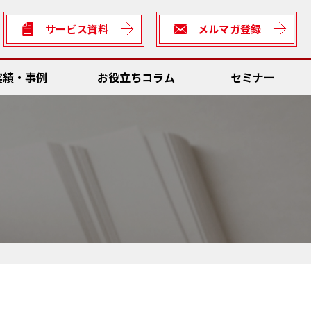
サービス資料
メルマガ登録
実績・事例
お役立ちコラム
セミナー
数低減
Dソリューション
ん方式・カイゼン
全
理システム
サビリティ
ん方式・カイゼン向けソリューション
rter
数低減
の車両との連携・輸送資材管理
善ネタ・アイデア