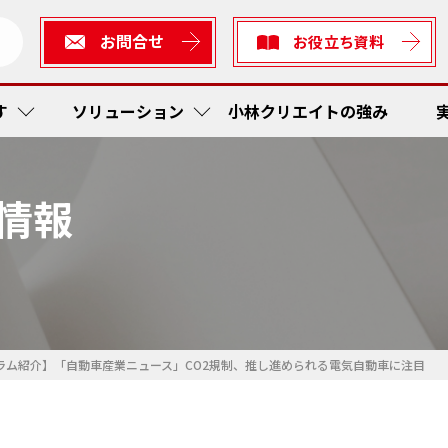
お問合せ
お役立ち資料
す
ソリューション
小林クリエイトの強み
情報
短縮・社内在庫品低減
ューション
生産
作業工
RFI
かんば
ス防止
ィアソリューション
検査
予防保
在庫管
トレー
着・出発管理システム
短縮
かんば
RF Sta
作業工
ラム紹介】「自動車産業ニュース」CO2規制、推し進められる電気自動車に注目
ティ
工程内
現場改