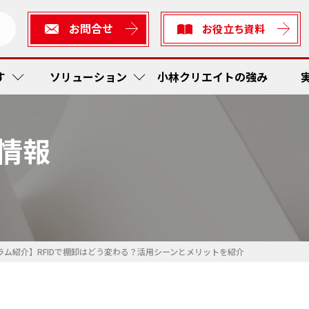
お問合せ
お役立ち資料
す
ソリューション
小林クリエイトの強み
情報
短縮・社内在庫品低減
ューション
生産
作業工
RFI
かんば
ス防止
ィアソリューション
検査
予防保
在庫管
トレー
着・出発管理システム
短縮
かんば
RF Sta
作業工
ラム紹介】RFIDで棚卸はどう変わる？活用シーンとメリットを紹介
ティ
工程内
現場改