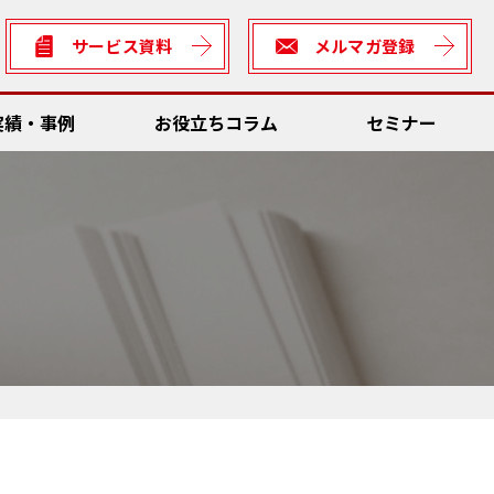
サービス資料
メルマガ登録
実績・事例
お役立ちコラム
セミナー
数低減
Dソリューション
ん方式・カイゼン
全
理システム
サビリティ
ん方式・カイゼン向けソリューション
rter
数低減
の車両との連携・輸送資材管理
善ネタ・アイデア