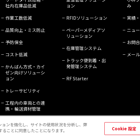
社内在庫品低減
ョン
み
作業工数低減
RFIDソリューション
実績
品質向上・ミス防止
ペーパーメディアソ
ニュ
リューション
予防保全
お問
在庫管理システム
コスト低減
メー
トラック便到着・出
発管理システム
かんばん方式・カイ
ゼン向けソリューシ
ョン
RF Starter
トレーサビリティ
工程内の車両との連
携・輸送資材管理
ゲーションを強化し、サイトの使用状況を分析し、弊
Cookie 設定
保存することに同意したことになります。