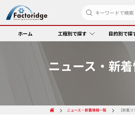
ホーム
工程別で探す
目的別で探
ニュース・新着
調達・発注
リードタイム
金型管理ソリ
RFID
受注・出荷
品質向上・ミ
ペーパーメデ
コスト低減
その他
コスト低減
トラック便到
リードタイム
ニュース・新着情報一覧
【新着コ
トレーサビリ
品質向上