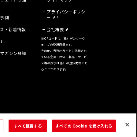
プライバシーポリシ
・事例
ー
ース・新着情報
会社概要
※QRコードは（株）デンソーウ
合せ
ェーブの登録商標です。
その他、当Webサイトに記載され
ルマガジン登録
ている企業・団体・製品・サービ
ス等の表示は 各社の登録商標であ
ることがあります。
すべて拒否する
すべての Cookie を受け入れる
© 2026 Kobayashi Create Co.,Ltd.