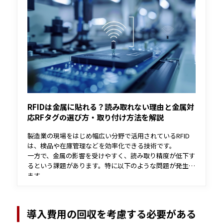
RFIDは金属に貼れる？読み取れない理由と金属対
応RFタグの選び方・取り付け方法を解説
製造業の現場をはじめ幅広い分野で活用されているRFID
は、検品や在庫管理などを効率化できる技術です。
一方で、金属の影響を受けやすく、読み取り精度が低下す
るという課題があります。特に以下のような問題が発生し
ます。
・ 金属による電波の反射・干渉により読み取り精度が低
下する
・ 通信距離が短くなる
導入費用の回収を考慮する必要がある
・ 通常のRFタグでは安定した運用が難しい