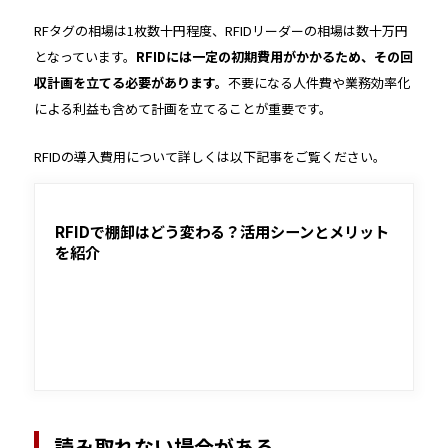
そのため、金属にRFタグを貼り付ける場合には、金属対
応のRFタグを選ぶことが重要です。本記事では、RFIDが
RFタグの相場は1枚数十円程度、RFIDリーダーの相場は数十万円
金属の影響を受けやすい理由や、金属対応のRFタグを取
となっています。
RFIDには一定の初期費用がかかるため、その回
り付ける方法を解説します。
収計画を立てる必要があります。
不要になる人件費や業務効率化
による利益も含めて計画を立てることが重要です。
RFIDの導入費用について詳しくは以下記事をご覧ください。
RFIDで棚卸はどう変わる？活用シーンとメリット
を紹介
読み取れない場合がある