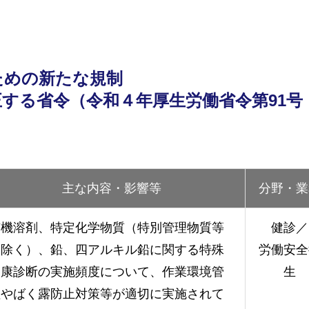
ための新たな規制
する省令（令和４年厚生労働省令第91号
主な内容・影響等
分野・業
有機溶剤、特定化学物質（特別管理物質等
健診／
を除く）、鉛、四アルキル鉛に関する特殊
労働安全
健康診断の実施頻度について、作業環境管
生
理やばく露防止対策等が適切に実施されて