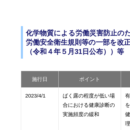
化学物質による労働災害防止の
労働安全衛生規則等の一部を改正
（令和４年５月31日公布））等
施行日
ポイント
2023/4/1
ばく露の程度が低い場
合における健康診断の
実施頻度の緩和