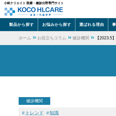
小林クリエイト 医療・健診分野専門サイト
製品から探す
お悩みから探す
選ばれる理由
ホーム
お役立ちコラム
健診機関
【2023
健診機関
トレンド
知識